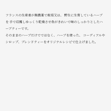
フランスの生産者が無農薬で栽培又は、 野生に生育しているハーブ
を
手で収穫しゆっくり乾燥させ色がきれいで味のしっかりとしたハ
ーブティーです。
そのままのハーブだけでではなく、ハーブを使った、
コーディアルや
シロップ、ブレンドティーをオリジナルレシピで仕上げました。
おすすめ順
新着順
価格が安い順
価格が高い順