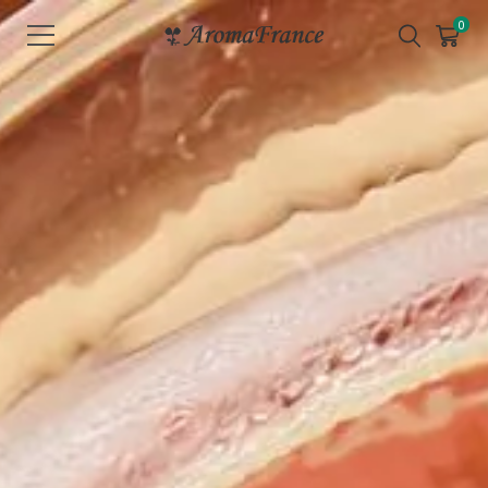
メ
0
ニ
ュ
ー
を
開
く