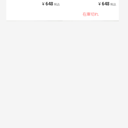
¥
648
¥
648
税込
税込
在庫切れ
ラベンダー・ハーブティー
レモンタイム・ハーブティー
10g
10g
¥
594
¥
594
税込
税込
在庫切れ
在庫切れ