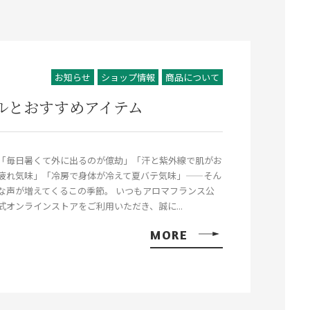
お知らせ
ショップ情報
商品について
ルとおすすめアイテム
「毎日暑くて外に出るのが億劫」「汗と紫外線で肌がお
疲れ気味」「冷房で身体が冷えて夏バテ気味」——そん
な声が増えてくるこの季節。 いつもアロマフランス公
式オンラインストアをご利用いただき、誠に...
MORE