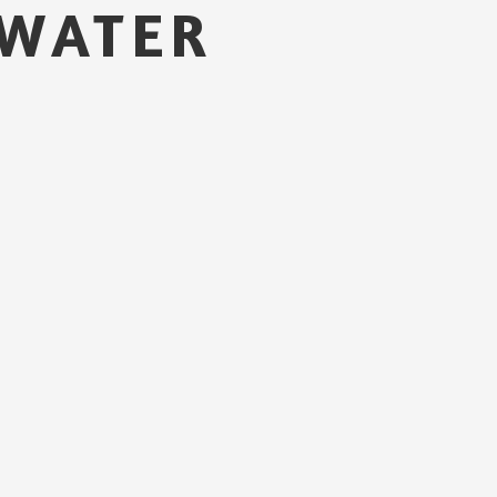
 WATER
ー