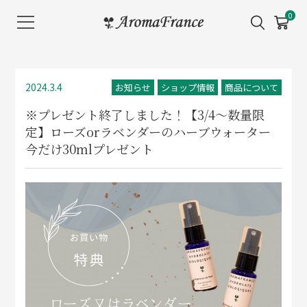
メ
0
ニ
ュ
ー
を
2024.3.4
お知らせ
ショップ情報
商品について
開
※プレゼント終了しました！【3/4～数量限
く
定】ローズorラベンダーのハーブウォーター
今だけ30mlプレゼント