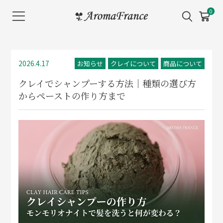
メ
0
ニ
ュ
ー
を
2026.4.17
お知らせ
クレイについて
商品について
開
クレイでシャンプーする方法｜種類の選び方
く
からペーストの作り方まで