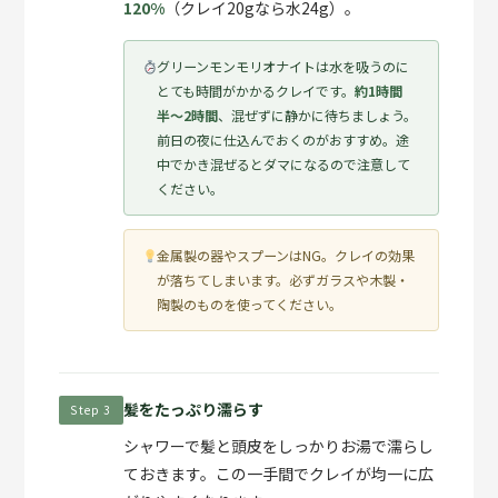
120%
（クレイ20gなら水24g）。
グリーンモンモリオナイトは水を吸うのに
とても時間がかかるクレイです。
約1時間
半〜2時間
、混ぜずに静かに待ちましょう。
前日の夜に仕込んでおくのがおすすめ。途
中でかき混ぜるとダマになるので注意して
ください。
金属製の器やスプーンはNG。クレイの効果
が落ちてしまいます。必ずガラスや木製・
陶製のものを使ってください。
髪をたっぷり濡らす
Step 3
シャワーで髪と頭皮をしっかりお湯で濡らし
ておきます。この一手間でクレイが均一に広