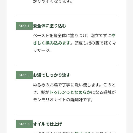
がりやすくなります。
髪全体に塗り込む
Step 4
ペーストを髪全体に塗りつけ、泡立てずに
や
さしく揉み込みます
。頭皮も指の腹で軽くマ
ッサージ。
お湯でしっかり流す
Step 5
ぬるめのお湯で丁寧に洗い流します。このと
き、髪が
トゥルンっとなめらか
になる感触が
モンモリオナイトの醍醐味です。
オイルで仕上げ
Step 6