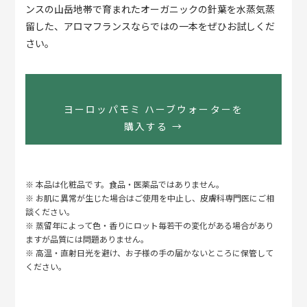
ンスの山岳地帯で育まれたオーガニックの針葉を水蒸気蒸
留した、アロマフランスならではの一本をぜひお試しくだ
さい。
ヨーロッパモミ ハーブウォーターを
購入する →
※ 本品は化粧品です。食品・医薬品ではありません。
※ お肌に異常が生じた場合はご使用を中止し、皮膚科専門医にご相
談ください。
※ 蒸留年によって色・香りにロット毎若干の変化がある場合があり
ますが品質には問題ありません。
※ 高温・直射日光を避け、お子様の手の届かないところに保管して
ください。