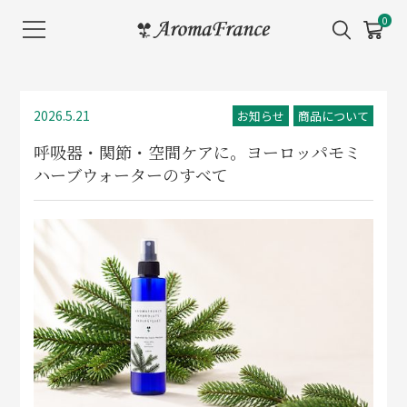
メ
0
ニ
ュ
ー
を
2026.5.21
お知らせ
商品について
開
呼吸器・関節・空間ケアに。ヨーロッパモミ
く
ハーブウォーターのすべて