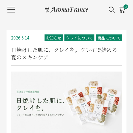
メ
0
ニ
ュ
ー
を
2026.5.14
お知らせ
クレイについて
商品について
開
日焼けした肌に、クレイを。クレイで始める
く
夏のスキンケア